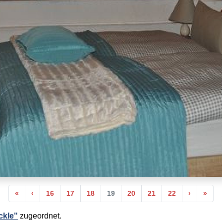
Anfang
Vorherige
Nächste
End
«
‹
16
17
18
19
20
21
22
›
»
ckle"
zugeordnet.