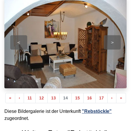
<
>
Anfang
Vorherige
Nächste
End
«
‹
11
12
13
14
15
16
17
›
»
Diese Bildergalerie ist der Unterkunft
"Rebstöckle"
zugeordnet.