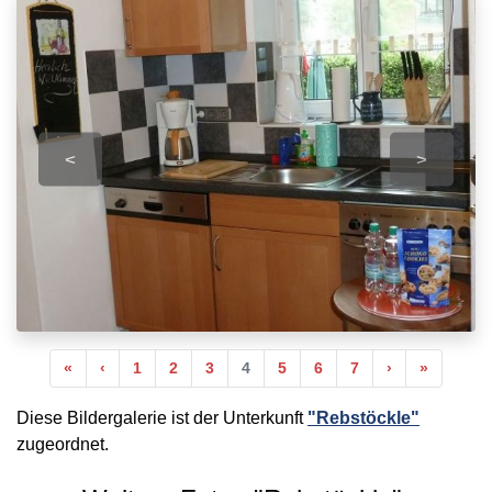
<
>
Anfang
Vorherige
Nächste
Ende
«
‹
1
2
3
4
5
6
7
›
»
Diese Bildergalerie ist der Unterkunft
"Rebstöckle"
zugeordnet.