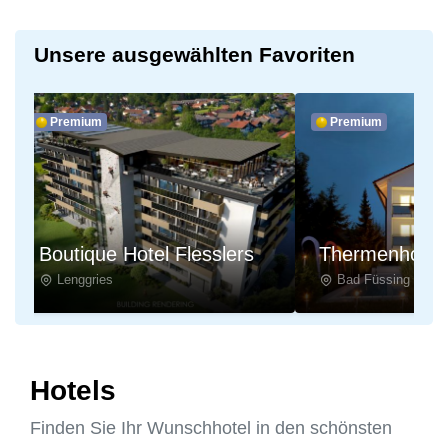
Unsere ausgewählten Favoriten
ium
Premium
que Hotel Flesslers
Thermenhotel Gass
gries
Bad Füssing
Hotels
Finden Sie Ihr Wunschhotel in den schönsten