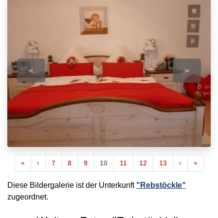
<
>
Anfang
Vorherige
Nächste
Ende
«
‹
7
8
9
10
11
12
13
›
»
Diese Bildergalerie ist der Unterkunft
"Rebstöckle"
zugeordnet.