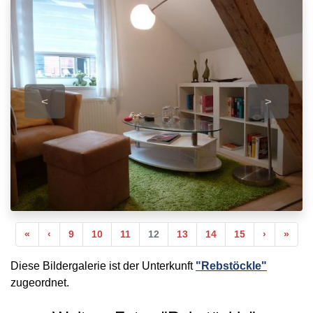
<
>
Anfang
Vorherige
Nächste
Ende
«
‹
9
10
11
12
13
14
15
›
»
Diese Bildergalerie ist der Unterkunft
"Rebstöckle"
zugeordnet.