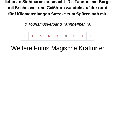
lieber an Sichtbarem ausmacht: Die Tannheimer Berge
mit Bscheisser und Geißhorn wandeln auf der rund
fünf Kilometer langen Strecke zum Spüren nah mit.
© Tourismusverband Tannheimer Tal
Anfang
Vorherige
Nächste
Ende
«
‹
5
6
7
8
9
›
»
Weitere Fotos Magische Kraftorte: