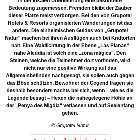
in der lokalen Überlieferung eine besondere
Bedeutung zugemessen. Fremden bleibt der Zauber
dieser Plätze meist verborgen. Bei den von Grupotel
Hotels & Resorts organisierten Wanderungen ist das
anders. Die einheimischen Guides von „Grupotel
Natur“ machen bei ihren Ausflügen auch bei Kraftorten
halt. Eine Waldlichtung in der Ebene „Las Planas“
nahe Alcúdia ist solch eine „zona mágica". Den
Steinen, welche die Teilnehmer dort vorfinden, wird
nicht nur eine positive Wirkung auf das
Allgemeinbefinden nachgesagt, sie sollen auch gegen
das Böse schützen. Bewohner der Gegend tragen sie
deshalb besonders nachts bei sich, wenn – wie es die
Legende besagt – Hexen die nahegelegene Höhle an
der „Penya des Migdia“ verlassen und auf Seelenfang
gehen.
© Grupotel Natur
Anfang
Vorherige
Nächste
Ende
«
‹
1
2
3
4
›
»