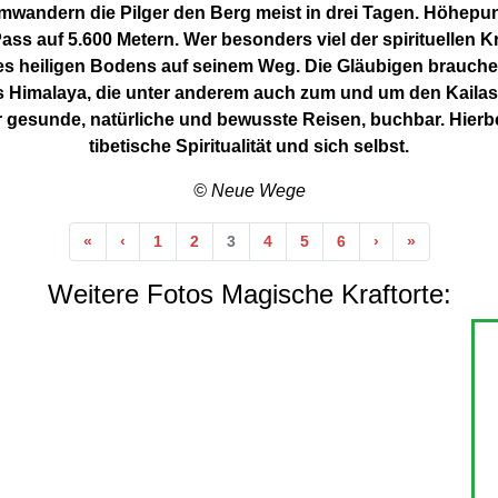
wandern die Pilger den Berg meist in drei Tagen. Höhepunk
auf 5.600 Metern. Wer besonders viel der spirituellen Kra
s heiligen Bodens auf seinem Weg. Die Gläubigen brauchen
s Himalaya, die unter anderem auch zum und um den Kaila
 gesunde, natürliche und bewusste Reisen, buchbar. Hierbe
tibetische Spiritualität und sich selbst.
© Neue Wege
Anfang
Vorherige
Nächste
Ende
«
‹
1
2
3
4
5
6
›
»
Weitere Fotos Magische Kraftorte: