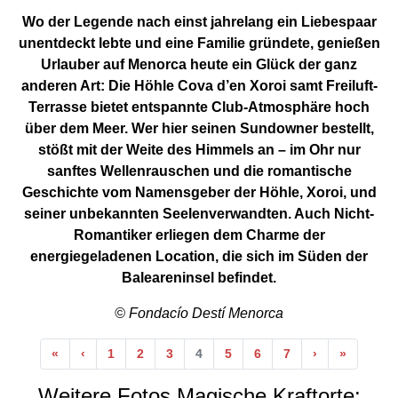
Wo der Legende nach einst jahrelang ein Liebespaar
unentdeckt lebte und eine Familie gründete, genießen
Urlauber auf Menorca heute ein Glück der ganz
anderen Art: Die Höhle Cova d’en Xoroi samt Freiluft-
Terrasse bietet entspannte Club-Atmosphäre hoch
über dem Meer. Wer hier seinen Sundowner bestellt,
stößt mit der Weite des Himmels an – im Ohr nur
sanftes Wellenrauschen und die romantische
Geschichte vom Namensgeber der Höhle, Xoroi, und
seiner unbekannten Seelenverwandten. Auch Nicht-
Romantiker erliegen dem Charme der
energiegeladenen Location, die sich im Süden der
Baleareninsel befindet.
© Fondacío Destí Menorca
Anfang
Vorherige
Nächste
Ende
«
‹
1
2
3
4
5
6
7
›
»
Weitere Fotos Magische Kraftorte: