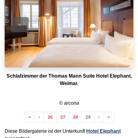
<
Schlafzimmer der Thomas Mann Suite Hotel Elephant,
Weimar.
© arcona
Anfang
Vorherige
Nächste
Ende
«
‹
26
27
28
29
›
»
Diese Bildergalerie ist der Unterkunft
Hotel Elephant