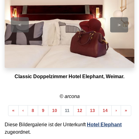
<
>
Classic Doppelzimmer Hotel Elephant, Weimar.
© arcona
Anfang
Vorherige
Nächste
Ende
«
‹
8
9
10
11
12
13
14
›
»
Diese Bildergalerie ist der Unterkunft
Hotel Elephant
zugeordnet.