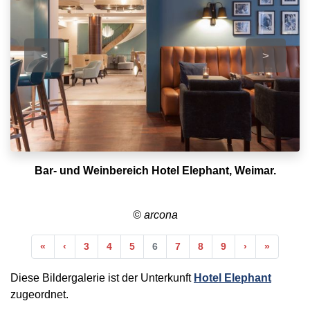
<
>
Bar- und Weinbereich Hotel Elephant, Weimar.
© arcona
Anfang
Vorherige
Nächste
Ende
«
‹
3
4
5
6
7
8
9
›
»
Diese Bildergalerie ist der Unterkunft
Hotel Elephant
zugeordnet.