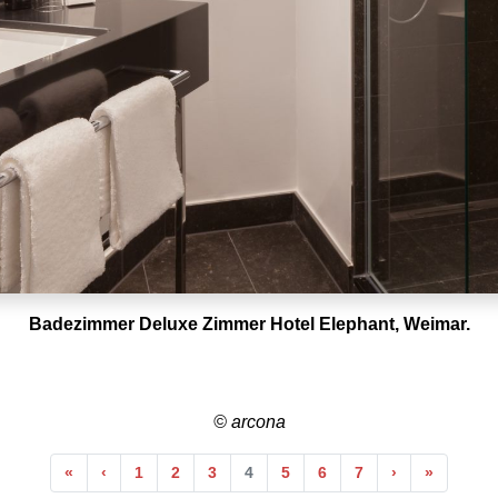
Badezimmer Deluxe Zimmer Hotel Elephant, Weimar.
© arcona
Anfang
Vorherige
Nächste
Ende
«
‹
1
2
3
4
5
6
7
›
»