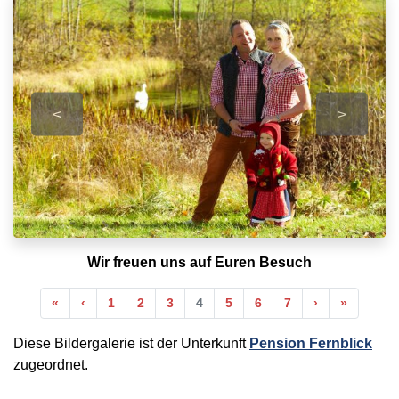
<
>
Wir freuen uns auf Euren Besuch
Anfang
Vorherige
Nächste
Ende
«
‹
1
2
3
4
5
6
7
›
»
Diese Bildergalerie ist der Unterkunft
Pension Fernblick
zugeordnet.