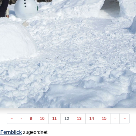
Anfang
Vorherige
Nächste
Ende
«
‹
9
10
11
12
13
14
15
›
»
Fernblick
zugeordnet.