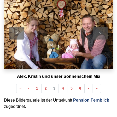
<
>
Alex, Kristin und unser Sonnenschein Mia
Anfang
Vorherige
Nächste
Ende
«
‹
1
2
3
4
5
6
›
»
Diese Bildergalerie ist der Unterkunft
Pension Fernblick
zugeordnet.