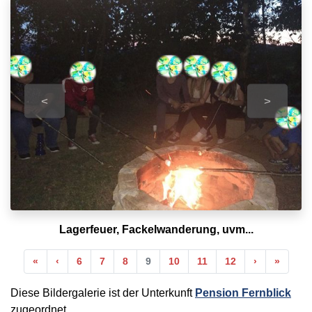
<
>
Lagerfeuer, Fackelwanderung, uvm...
Anfang
Vorherige
Nächste
Ende
«
‹
6
7
8
9
10
11
12
›
»
Diese Bildergalerie ist der Unterkunft
Pension Fernblick
zugeordnet.