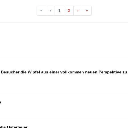
«
‹
1
2
›
»
Besucher die Wipfel aus einer vollkommen neuen Perspektive zu 
n
elle Osterfeuer