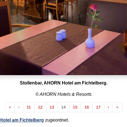
Stollenbar, AHORN Hotel am Fichtelberg.
© AHORN Hotels & Resorts
Anfang
Vorherige
Nächste
End
«
‹
11
12
13
14
15
16
17
›
»
otel am Fichtelberg
zugeordnet.