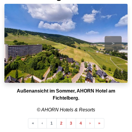
>
Außenansicht im Sommer, AHORN Hotel am
Fichtelberg.
© AHORN Hotels & Resorts
Anfang
Vorherige
Nächste
Ende
«
‹
1
2
3
4
›
»