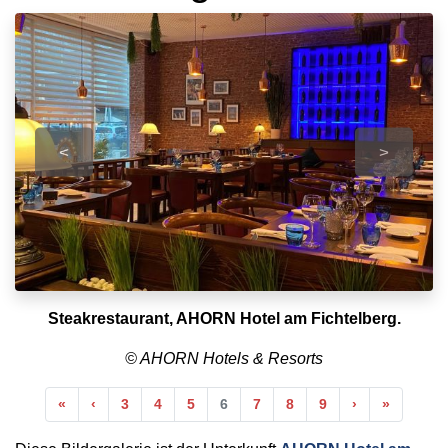
<
>
Steakrestaurant, AHORN Hotel am Fichtelberg.
© AHORN Hotels & Resorts
Anfang
Vorherige
Nächste
Ende
«
‹
3
4
5
6
7
8
9
›
»