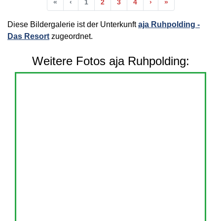
Anfang
Vorherige
Nächste
Ende
«
‹
1
2
3
4
›
»
Diese Bildergalerie ist der Unterkunft
aja Ruhpolding -
Das Resort
zugeordnet.
Weitere Fotos aja Ruhpolding: