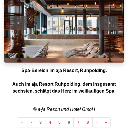
<
>
Spa-Bereich im aja Resort, Ruhpolding.
Auch im aja Resort Ruhpolding, dem insgesamt
sechsten, schlägt das Herz im weitläufigen Spa.
© a-ja Resort und Hotel GmbH
Anfang
Vorherige
Nächste
Ende
«
‹
3
4
5
6
7
8
›
»