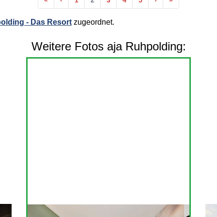
«
‹
1
2
3
4
5
›
»
olding - Das Resort
zugeordnet.
Weitere Fotos aja Ruhpolding: