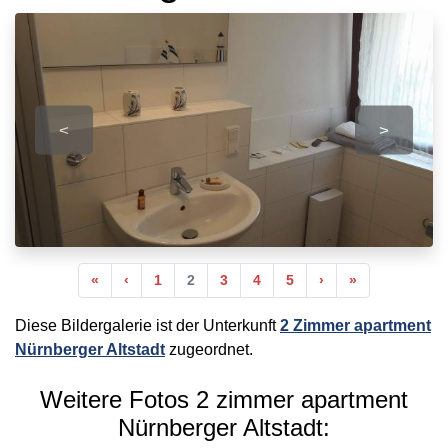
<
>
Anfang
Vorherige
Nächste
Ende
«
‹
1
2
3
4
5
›
»
Diese Bildergalerie ist der Unterkunft
2 Zimmer apartment
Nürnberger Altstadt
zugeordnet.
Weitere Fotos 2 zimmer apartment
Nürnberger Altstadt: