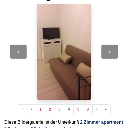
<
>
Anfang
Vorherige
Nächste
Ende
«
‹
1
2
3
4
5
6
›
»
Diese Bildergalerie ist der Unterkunft
2 Zimmer apartment