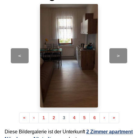
<
>
Anfang
Vorherige
Nächste
Ende
«
‹
1
2
3
4
5
6
›
»
Diese Bildergalerie ist der Unterkunft
2 Zimmer apartment