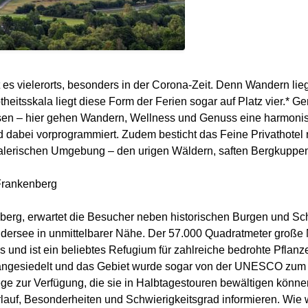
ßt es vielerorts, besonders in der Corona-Zeit. Denn Wandern lie
eitsskala liegt diese Form der Ferien sogar auf Platz vier.* Ger
en – hier gehen Wandern, Wellness und Genuss eine harmonis
 dabei vorprogrammiert. Zudem besticht das Feine Privathotel n
alerischen Umgebung – den urigen Wäldern, saften Bergkuppe
 Frankenberg
erg, erwartet die Besucher neben historischen Burgen und Sc
-Edersee in unmittelbarer Nähe. Der 57.000 Quadratmeter große 
 ist ein beliebtes Refugium für zahlreiche bedrohte Pflanze
 angesiedelt und das Gebiet wurde sogar von der UNESCO zum 
 zur Verfügung, die sie in Halbtagestouren bewältigen könn
rlauf, Besonderheiten und Schwierigkeitsgrad informieren. Wie