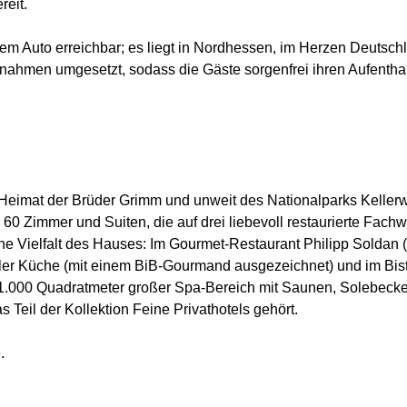
reit.
dem Auto erreichbar; es liegt in Nordhessen, im Herzen Deutsc
hmen umgesetzt, sodass die Gäste sorgenfrei ihren Aufenthal
 Heimat der Brüder Grimm und unweit des Nationalparks Kellerw
60 Zimmer und Suiten, die auf drei liebevoll restaurierte Fachwe
e Vielfalt des Hauses: Im Gourmet-Restaurant Philipp Soldan (1
er Küche (mit einem BiB-Gourmand ausgezeichnet) und im Bistr
n 1.000 Quadratmeter großer Spa-Bereich mit Saunen, Solebec
 Teil der Kollektion Feine Privathotels gehört.
.