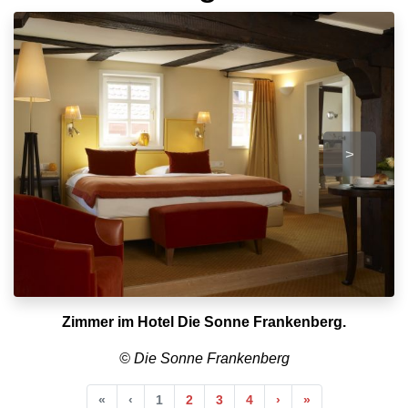
>
Zimmer im Hotel Die Sonne Frankenberg.
© Die Sonne Frankenberg
Anfang
Vorherige
Nächste
Ende
«
‹
1
2
3
4
›
»