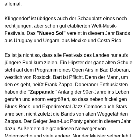
allemal.
Klingendorf ist übrigens auch der Schauplatz eines noch
recht jungen, aber schon gut etablierten Welt-Musik-
Festivals. Das
"Nuevo Sol"
vereint in diesem Jahr Bands
aus Uruguay und Ungarn, aus Mexiko und Costa Rica.
Es ist ja nicht so, dass alle Festivals des Landes nur aufs
jüngere Publikum zielen. Ein Hipster der ganz alten Schule
steht auf dem Programm eines Open Airs in Bad Doberan,
westlich von Rostock. Bart ist Pflicht. Denn der Mann, um
den es geht, heißt Frank Zappa. Doberaner Enthusiasten
haben die
"Zappanale"
Anfang der 90er-Jahre ins Leben
gerufen und enorm vergrößert, so dass neben frickeligen
Blues-Rock- und Experimental-Jazz-Combos auch Stars
anreisen, nicht zuletzt die Bands von alten Weggefährten
Zappas. Der Geiger Jean-Luc Ponty gehört in diesem Jahr
dazu. Außerdem die grandiosen Norweger von
Motorpsycho und viele andere. Nur der Meister selber fehlt