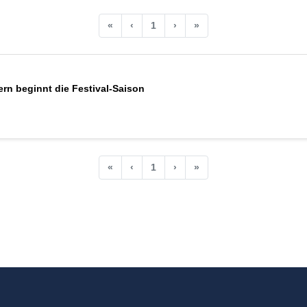
«
‹
1
›
»
n beginnt die Festival-Saison
«
‹
1
›
»