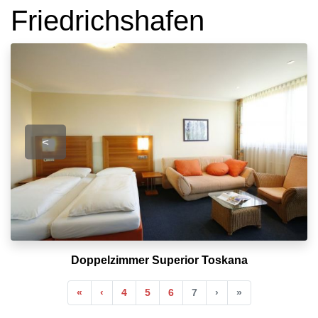
Friedrichshafen
<
Doppelzimmer Superior Toskana
Anfang
Vorherige
Nächste
Ende
«
‹
4
5
6
7
›
»