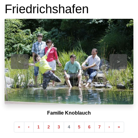
Friedrichshafen
<
>
Familie Knoblauch
Anfang
Vorherige
Nächste
Ende
«
‹
1
2
3
4
5
6
7
›
»