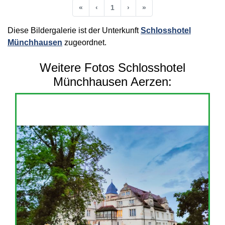
Anfang
Vorherige
Nächste
Ende
«
‹
1
›
»
Diese Bildergalerie ist der Unterkunft
Schlosshotel
Münchhausen
zugeordnet.
Weitere Fotos Schlosshotel
Münchhausen Aerzen: