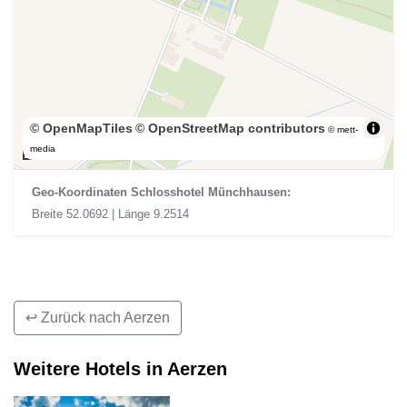
© OpenMapTiles
© OpenStreetMap contributors
© mett-
200 m
media
Geo-Koordinaten Schlosshotel Münchhausen:
Breite 52.0692 | Länge 9.2514
↩ Zurück nach Aerzen
Weitere Hotels in Aerzen