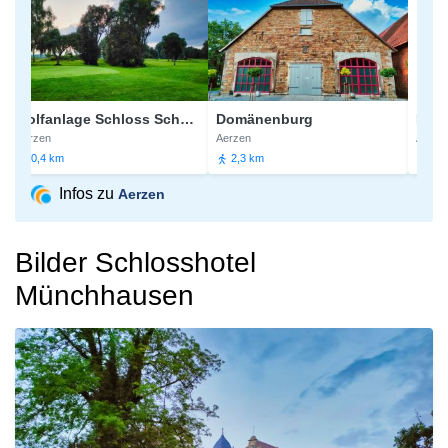
Golfanlage Schloss Schwöbber
Domänenburg
Ritterg
Aerzen
Aerzen
Aerzen
0,4 km
2,3 km
2,3 km
Infos zu
Aerzen
Bilder Schlosshotel
Münchhausen