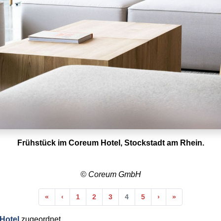
Frühstück im Coreum Hotel, Stockstadt am Rhein.
© Coreum GmbH
Anfang
Vorherige
Nächste
Ende
«
‹
1
2
3
4
5
›
»
Hotel
zugeordnet.