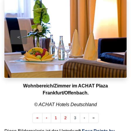
<
Wohnbereich/Zimmer im ACHAT Plaza
Frankfurt/Offenbach.
© ACHAT Hotels Deutschland
Anfang
Vorherige
Nächste
Ende
«
‹
1
2
3
›
»