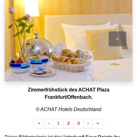
>
Zimmerfrühstück des ACHAT Plaza
Frankfurt/Offenbach.
© ACHAT Hotels Deutschland
Anfang
Vorherige
Nächste
Ende
«
‹
1
2
3
›
»