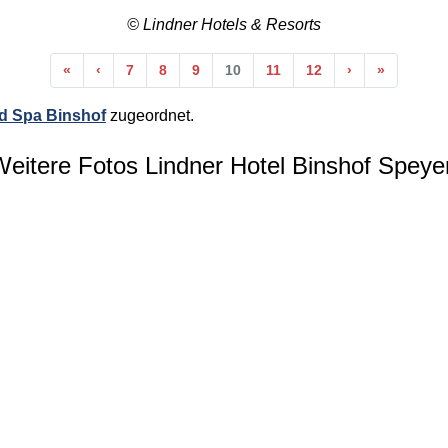
© Lindner Hotels & Resorts
Anfang
Vorherige
Nächste
Ende
«
‹
7
8
9
10
11
12
›
»
d Spa Binshof
zugeordnet.
eitere Fotos Lindner Hotel Binshof Speye