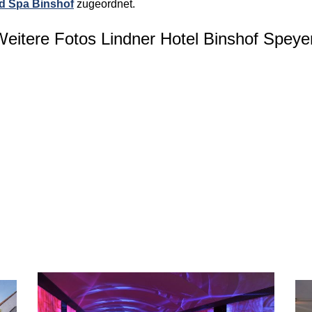
d Spa Binshof
zugeordnet.
eitere Fotos Lindner Hotel Binshof Speye