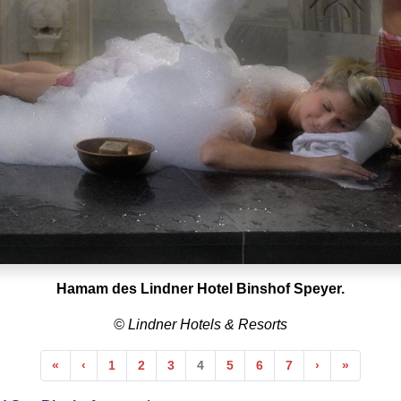
Hamam des Lindner Hotel Binshof Speyer.
© Lindner Hotels & Resorts
Anfang
Vorherige
Nächste
Ende
«
‹
1
2
3
4
5
6
7
›
»