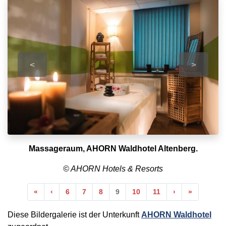
<
>
Massageraum, AHORN Waldhotel Altenberg.
© AHORN Hotels & Resorts
Anfang
Vorherige
Nächste
Ende
«
‹
6
7
8
9
10
11
›
»
Diese Bildergalerie ist der Unterkunft
AHORN Waldhotel