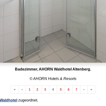
Badezimmer, AHORN Waldhotel Altenberg.
© AHORN Hotels & Resorts
Anfang
Vorherige
Nächste
Ende
«
‹
1
2
3
4
5
6
7
›
»
aldhotel
zugeordnet.