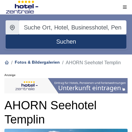
Suchen
Fotos & Bildergalerien
AHORN Seehotel Templin
Anzeige
AHORN Seehotel
Templin