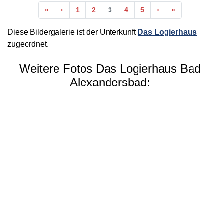
Anfang
Vorherige
Nächste
Ende
«
‹
1
2
3
4
5
›
»
Diese Bildergalerie ist der Unterkunft
Das Logierhaus
zugeordnet.
Weitere Fotos Das Logierhaus Bad
Alexandersbad: