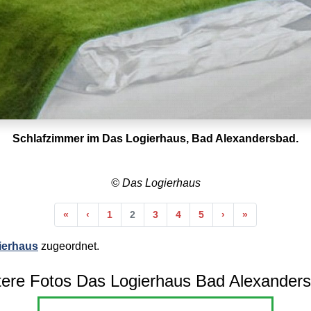
Schlafzimmer im Das Logierhaus, Bad Alexandersbad.
© Das Logierhaus
Anfang
Vorherige
Nächste
Ende
«
‹
1
2
3
4
5
›
»
ierhaus
zugeordnet.
ere Fotos Das Logierhaus Bad Alexander