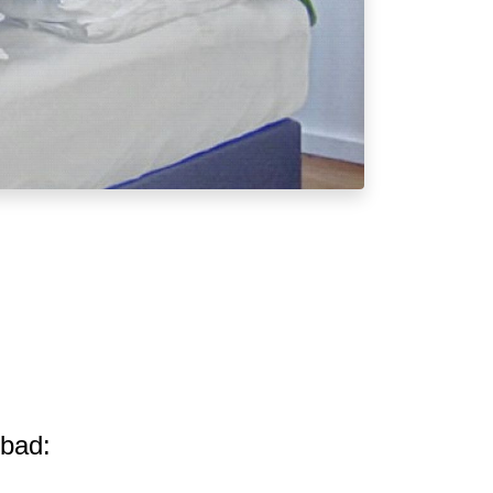
sbad: