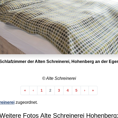
Schlafzimmer der Alten Schreinerei, Hohenberg an der Eger
© Alte Schreinerei
Anfang
Vorherige
Nächste
Ende
«
‹
1
2
3
4
5
›
»
reinerei
zugeordnet.
Weitere Fotos Alte Schreinerei Hohenberg