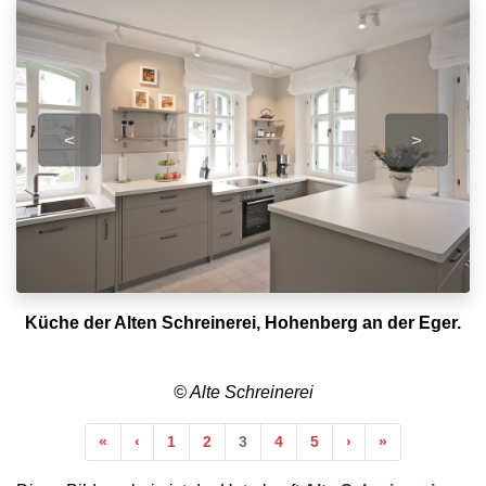
<
>
Küche der Alten Schreinerei, Hohenberg an der Eger.
© Alte Schreinerei
Anfang
Vorherige
Nächste
Ende
«
‹
1
2
3
4
5
›
»