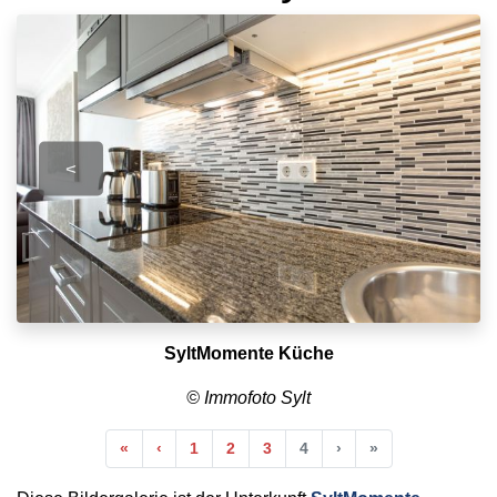
<
SyltMomente Küche
© Immofoto Sylt
Anfang
Vorherige
Nächste
Ende
«
‹
1
2
3
4
›
»