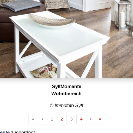
SyltMomente
Wohnbereich
© Immofoto Sylt
Anfang
Vorherige
Nächste
Ende
«
‹
1
2
3
4
›
»
ente
zugeordnet.